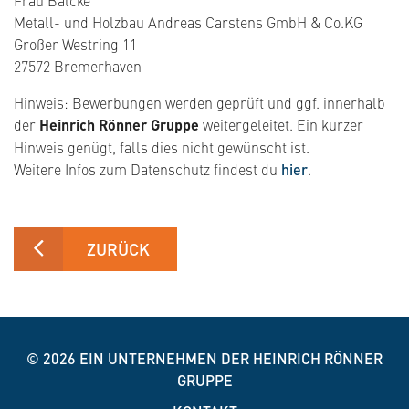
Metall- und Holzbau Andreas Carstens GmbH & Co.KG
Großer Westring 11
27572 Bremerhaven
Hinweis: Bewerbungen werden geprüft und ggf. innerhalb
der
Heinrich Rönner Gruppe
weitergeleitet. Ein kurzer
Hinweis genügt, falls dies nicht gewünscht ist.
Weitere Infos zum Datenschutz findest du
hier
.
ZURÜCK
© 2026
EIN UNTERNEHMEN DER HEINRICH RÖNNER
GRUPPE